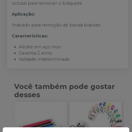
oclusal para remover o bráquete.
Aplicação:
Indicado para remoção de banda bracket.
Características:
Alicate em aço inox;
Garantia 2 anos;
Validade Indeterminada.
Você também pode gostar
desses