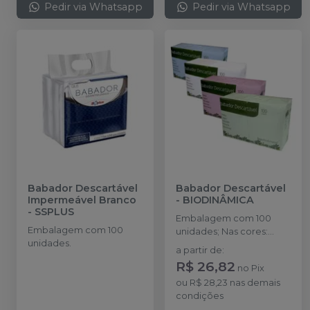
Pedir via Whatsapp
Pedir via Whatsapp
Babador Descartável
Babador Descartável
Impermeável Branco
-
BIODINÂMICA
-
SSPLUS
Embalagem com 100
Embalagem com 100
unidades; Nas cores:
unidades.
Branco, Amarelo, Azul,
a partir de
:
Rosa, Verde e Misto.
R$ 26,82
no
Pix
ou
R$ 28,23
nas demais
condições