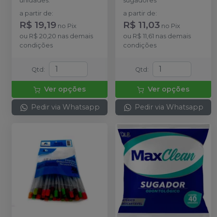
unidades.
sugadores
a partir de
:
a partir de
:
R$ 19,19
R$ 11,03
no
Pix
no
Pix
ou
R$ 20,20
nas demais
ou
R$ 11,61
nas demais
condições
condições
Qtd
:
Qtd
:
Ver opções
Ver opções
Pedir via Whatsapp
Pedir via Whatsapp