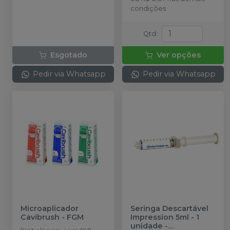
condições
Qtd
:
Esgotado
Ver opções
Pedir via Whatsapp
Pedir via Whatsapp
Microaplicador
Seringa Descartável
Cavibrush
-
FGM
Impression 5ml - 1
unidade
-