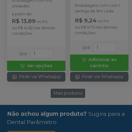
Embalagem com 100
ULTRADENT
Embalagem com com 1
unidades.
seringa de 5ml cada.
a partir de
:
R$ 9,24
R$ 13,89
no
Pix
no
Pix
ou
R$ 9,73
nas demais
ou
R$ 14,62
nas demais
condições
condições
Qtd
:
Qtd
:
Adicionar ao
Ver opções
carrinho
Pedir via Whatsapp
Pedir via Whatsapp
Mais produtos
Não achou algum produto?
Sugira para a
Dental Parâmetro