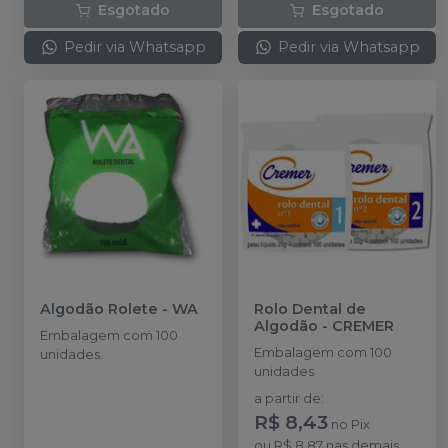
Esgotado
Esgotado
Pedir via Whatsapp
Pedir via Whatsapp
Algodão Rolete
-
WA
Rolo Dental de
Algodão
-
CREMER
Embalagem com 100
Embalagem com 100
unidades.
unidades
a partir de
:
R$ 8,43
no
Pix
ou
R$ 8,87
nas demais