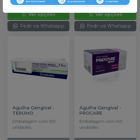
Qtd
:
Qtd
:
Ver opções
Ver opções
Pedir via Whatsapp
Pedir via Whatsapp
Agulha Gengival
-
Agulha Gengival
-
TERUMO
PROCARE
Embalagem com 100
Embalagem com 100
unidades.
unidades.