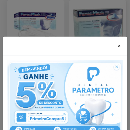
×
Máscara Descartável
Máscara Descartável
com Elástico Tripla
-
Cirúrgica Descartável
FAVA
Com Tiras
-
FAVA
Embalagem com 50
Embalagem com 50
unidades.
unidades.
a partir de
:
a partir de
:
R$ 18,99
R$ 46,77
no
Pix
no
Pix
ou
R$ 19,99
nas demais
ou
R$ 49,23
nas demais
condições
condições