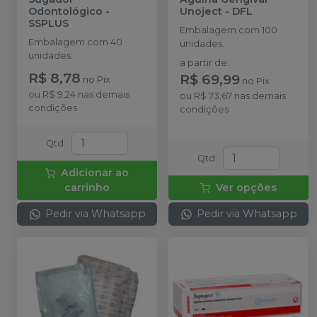
Odontológico
-
Unoject
-
DFL
SSPLUS
Embalagem com 100
Embalagem com 40
unidades.
unidades.
a partir de
:
R$ 8,78
R$ 69,99
no
Pix
no
Pix
ou
R$ 9,24
nas demais
ou
R$ 73,67
nas demais
condições
condições
Qtd
:
Qtd
:
Adicionar ao
carrinho
Ver opções
Pedir via Whatsapp
Pedir via Whatsapp