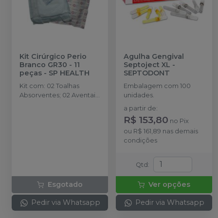
Kit Cirúrgico Perio
Agulha Gengival
Branco GR30 - 11
Septoject XL
-
peças
-
SP HEALTH
SEPTODONT
Kit com: 02 Toalhas
Embalagem com 100
Absorventes; 02 Aventais
unidades.
Cirúrgicos; 01 Campo de
a partir de
:
Mesa - (0,70x0.90m); 01
R$ 153,80
no
Pix
Campo de Mesa
ou
R$ 161,89
nas demais
Impermeável - ( 0,70 x
condições
0,90m ); 02 Capas de
Mangueira; 02 Capas de
Refletor; 01 Campo
Qtd
:
Fenestrado - ( 1,20 x 70m )
Esgotado
Ver opções
Pedir via Whatsapp
Pedir via Whatsapp