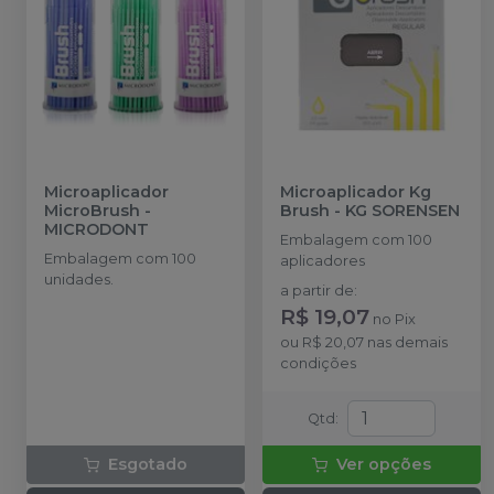
Microaplicador
Microaplicador Kg
MicroBrush
-
Brush
-
KG SORENSEN
MICRODONT
Embalagem com 100
Embalagem com 100
aplicadores
unidades.
a partir de
:
R$ 19,07
no
Pix
ou
R$ 20,07
nas demais
condições
Qtd
:
Esgotado
Ver opções