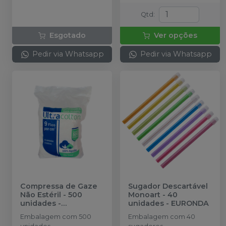
Qtd
:
Esgotado
Ver opções
Pedir via Whatsapp
Pedir via Whatsapp
Compressa de Gaze
Sugador Descartável
Não Estéril - 500
Monoart - 40
unidades
-
unidades
-
EURONDA
ULTRACOTTON
Embalagem com 500
Embalagem com 40