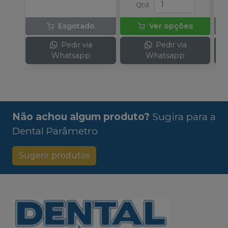
Qtd
:
Esgotado
Ver opções
Pedir via
Pedir via
Whatsapp
Whatsapp
Não achou algum produto?
Sugira para a
Dental Parâmetro
Sugerir produtos