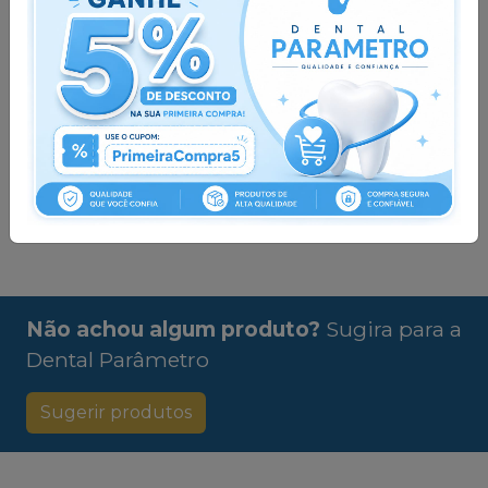
ou
R$ 20,07
nas
demais condições
Qtd
:
Esgotado
Ver opções
Pedir via
Pedir via
Whatsapp
Whatsapp
Não achou algum produto?
Sugira para a
Dental Parâmetro
Sugerir produtos