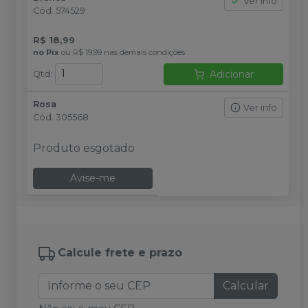
Ver info
Cód.
574529
R$ 18,99
no
Pix
ou
R$ 19,99
nas demais condições
Adicionar
Qtd
:
Rosa
Ver info
Cód.
305568
Produto esgotado
Avise-me
Calcule frete e prazo
Calcular