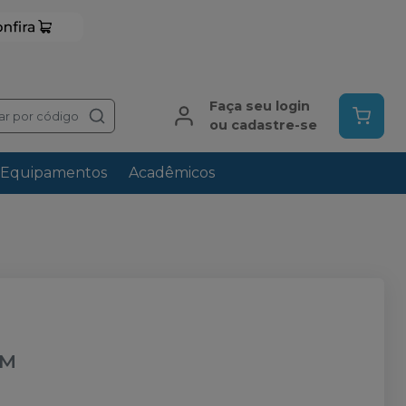
Faça seu login
ar por código
ou cadastre-se
Equipamentos
Acadêmicos
GM