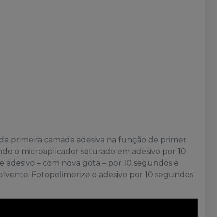
 da primeira camada adesiva na função de primer
ndo o microaplicador saturado em adesivo por 10
 adesivo – com nova gota – por 10 segundos e
olvente. Fotopolimerize o adesivo por 10 segundos.