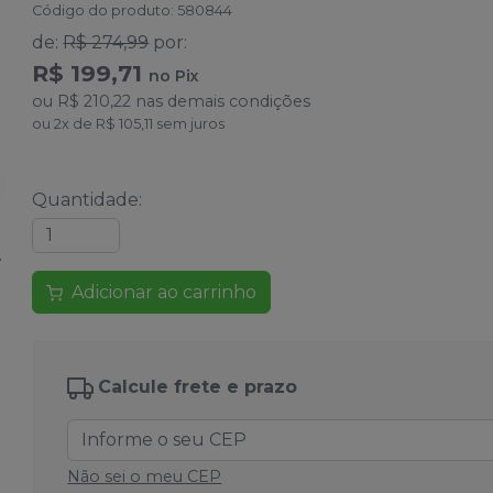
Código do produto
:
580844
de
:
R$ 274,99
por
:
R$ 199,71
no
Pix
ou
R$ 210,22
nas demais condições
ou
2
x
de
R$ 105,11
sem juros
Quantidade
:
Adicionar ao carrinho
Calcule frete e prazo
Não sei o meu CEP