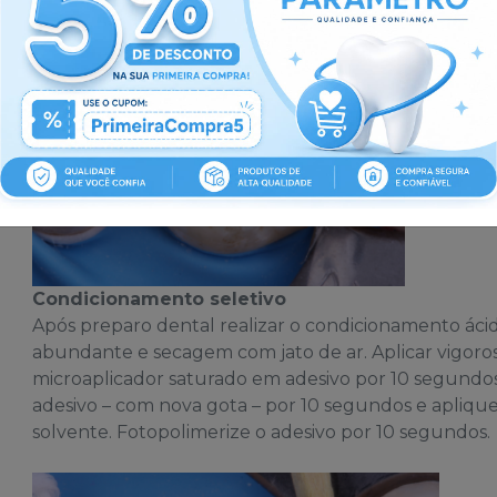
Condicionamento seletivo
Após preparo dental realizar o condicionamento áci
abundante e secagem com jato de ar. Aplicar vigoro
microaplicador saturado em adesivo por 10 segundo
adesivo – com nova gota – por 10 segundos e aplique
solvente. Fotopolimerize o adesivo por 10 segundos.