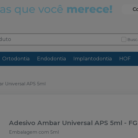
Busc
Ortodontia
Endodontia
Implantodontia
HOF
r Universal APS 5ml
Adesivo Ambar Universal APS 5ml
-
F
Embalagem com 5ml