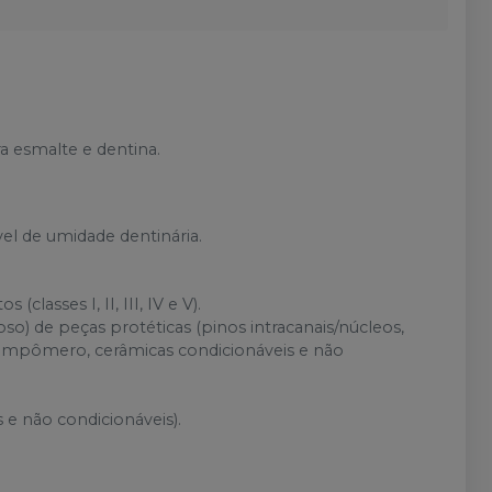
a esmalte e dentina.
l de umidade dentinária.
lasses I, II, III, IV e V).
) de peças protéticas (pinos intracanais/núcleos,
o, compômero, cerâmicas condicionáveis e não
e não condicionáveis).