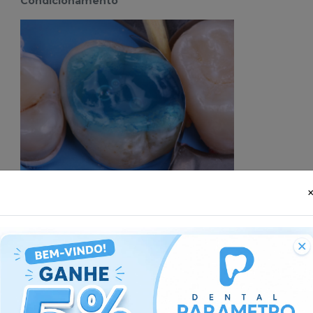
Condicionamento
CONDICIONAMENTO TOTAL
Após preparo dental, realizar o condicionamento ác
abundantemente e secar com jato de ar. Aplicar vig
microaplicador saturado em adesivo por 10 segundo
adesivo – com nova gota – por 10 segundos e aplique
solvente. Fotopolimerize o adesivo por 10 segundos.