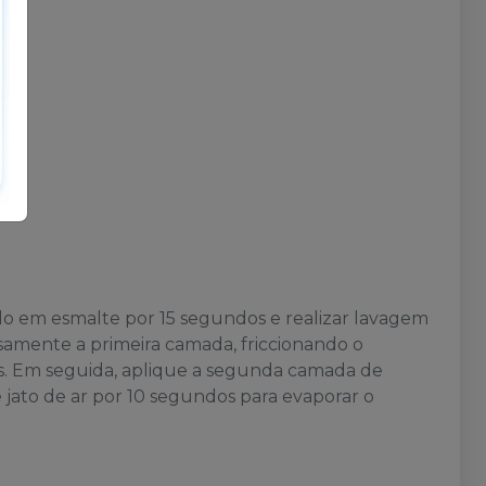
do em esmalte por 15 segundos e realizar lavagem
samente a primeira camada, friccionando o
s. Em seguida, aplique a segunda camada de
 jato de ar por 10 segundos para evaporar o