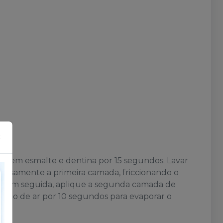
×
ido em esmalte e dentina por 15 segundos. Lavar
orosamente a primeira camada, friccionando o
s. Em seguida, aplique a segunda camada de
 jato de ar por 10 segundos para evaporar o