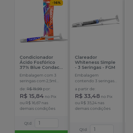
-
16
%
Condicionador
Clareador
R
Ácido Fosfórico
Whiteness Simple
X
37% Blue Condac
-
- 3 Seringas
-
FGM
E
FGM
Embalagem com 3
Embalagem
s
seringas com 2,5ml
contendo 3 seringas
a
cada uma e 3
com 3g de gel cada
de
:
R$ 19,99
por
:
a partir de
:
ponteiras para
uma.
R$ 15,84
R$ 33,48
no
Pix
no
Pix
aplicação.
o
ou
R$ 16,67
nas
ou
R$ 35,24
nas
d
demais condições
demais condições
Qtd
:
Qtd
: