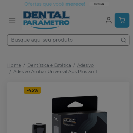
Home
Dentística e Estética
Adesivo
Adesivo Ambar Universal Aps Plus 3ml
-
45
%