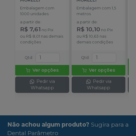
Embalagem com
Embalagem com 1,5
E
1000 unidades
metros
c
c
a partir de
:
a partir de
:
R
d
R$ 7,61
R$ 10,10
no
Pix
no
Pix
o
ou
R$ 8,01
nas demais
ou
R$ 10,63
nas
d
condições
demais condições
Qtd
:
Qtd
:
Ver opções
Ver opções
Pedir via
Pedir via
Whatsapp
Whatsapp
Não achou algum produto?
Sugira para a
Dental Parâmetro