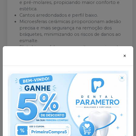
e pré-molares, propiciando maior conforto e
estética.
Cantos arredondados e perfil baixo.
Microesferas cerâmicas proporcionam adesão
precisa e mais segurança na remoção dos
bráquetes, minimizando os riscos de danos ao
esmalte.
Slots hiperpolidos que permitem movimentos
precisos.
×
Código Orthometric: 10.91.2000
Dê play no VÍDEO e confira as vantagens do
Iceram Safira.