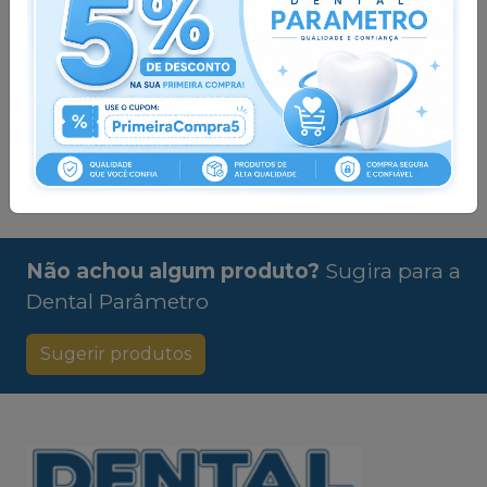
Qtd
:
Qtd
:
Ver opções
Ver opções
Pedir via
Pedir via
Whatsapp
Whatsapp
Não achou algum produto?
Sugira para a
Dental Parâmetro
Sugerir produtos