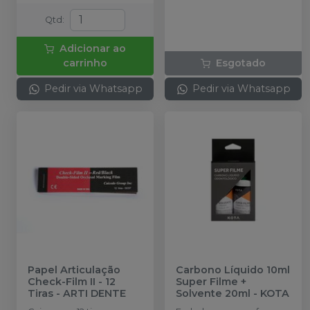
Qtd
:
Adicionar ao
carrinho
Esgotado
Pedir via Whatsapp
Pedir via Whatsapp
Papel Articulação
Carbono Líquido 10ml
Check-Film II - 12
Super Filme +
Tiras
-
ARTI DENTE
Solvente 20ml
-
KOTA