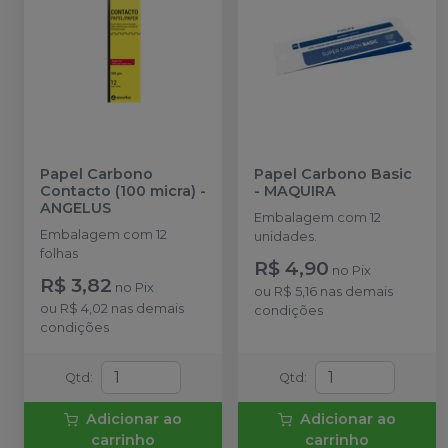
Papel Carbono
Papel Carbono Basic
Contacto (100 micra)
-
-
MAQUIRA
ANGELUS
Embalagem com 12
Embalagem com 12
unidades.
folhas
R$ 4,90
no
Pix
R$ 3,82
no
Pix
ou
R$ 5,16
nas demais
ou
R$ 4,02
nas demais
condições
condições
Qtd
:
Qtd
:
Adicionar ao
Adicionar ao
carrinho
carrinho