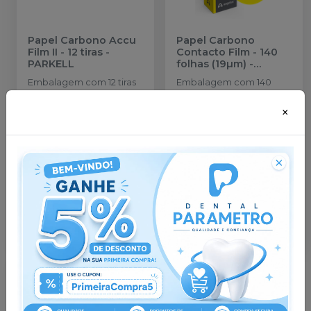
Papel Carbono Accu
Papel Carbono
Film II - 12 tiras
-
Contacto Film - 140
PARKELL
folhas (19µm)
-
ANGELUS
Embalagem com 12 tiras
Embalagem com 140
folhas
R$ 18,13
no
Pix
×
ou
R$ 19,08
nas demais
condições
Qtd
:
Adicionar ao
carrinho
Esgotado
Pedir via Whatsapp
Pedir via Whatsapp