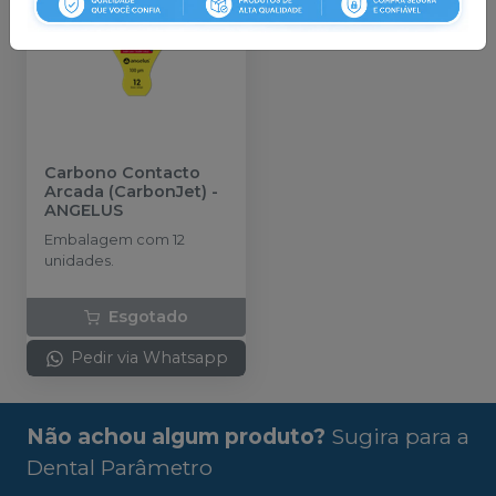
Carbono Contacto
Arcada (CarbonJet)
-
ANGELUS
Embalagem com 12
unidades.
Esgotado
Pedir via Whatsapp
Não achou algum produto?
Sugira para a
Dental Parâmetro