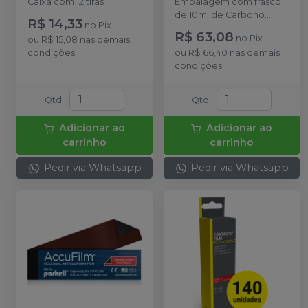
Caixa com 12 tiras
Embalagem com frasco
de 10ml de Carbono
R$ 14,33
no
Pix
líquido + solvente com
R$ 63,08
no
Pix
ou
R$ 15,08
nas demais
20ml.
condições
ou
R$ 66,40
nas demais
condições
Qtd
:
Qtd
:
Adicionar ao
Adicionar ao
carrinho
carrinho
Pedir via Whatsapp
Pedir via Whatsapp