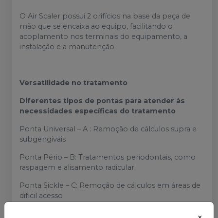
O Air Scaler possui 2 orifícios na base da peça de
mão que se encaixa ao equipo, facilitando o
acoplamento nos terminais do equipamento, a
instalação e a manutenção.
Versatilidade no tratamento
Diferentes tipos de pontas para atender às
necessidades específicas do tratamento
Ponta Universal – A : Remoção de cálculos supra e
subgengivais
Ponta Pério – B: Tratamentos periodontais, como
raspagem e alisamento radicular
Ponta Sickle – C: Remoção de cálculos em áreas de
difícil acesso
Alta Performance
×