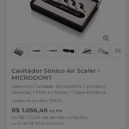
Cavitador Sônico Air Scaler
-
MICRODONT
Caixa com 1 unidade. Acompanha 3 pontas (1
Universal, 1 Pério e 1 Sickle) + Chave Extratora
Código do produto
:
578352
R$ 1.056,40
no
Pix
ou
R$ 1.112,00
nas demais condições
ou
11
x
de
R$ 101,09
sem juros