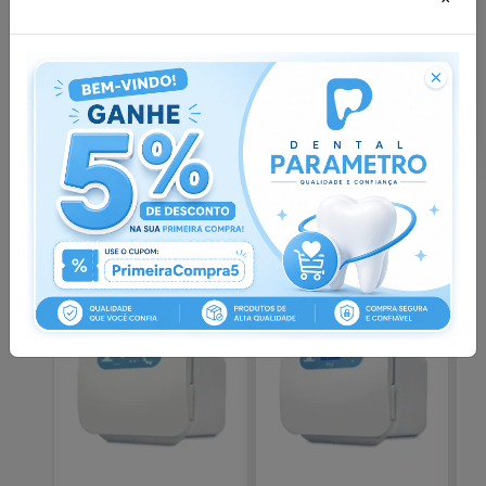
Excelente potência, alta performance e
facilidade no manuseio
Proporcione mais segurança e eficácia para seus
pacientes em todos os tipos de tratamento.
Você também pode gostar
desses
MEGA PROMOÇÃO NO A VISTA
PROMOÇÃO À VISTA
-
6
%