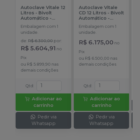
Autoclave Vitale 12
Autoclave Vitale
U
Litros - Bivolt
CD 12 Litros - Bivolt
A
Automático
-
Automático
-
M
CRISTÓFOLI
CRISTÓFOLI
Embalagem com 1
Embalagem com 1
E
unidade.
unidade.
u
u
de
:
R$ 6.300,00
por
:
R$ 6.175,00
no
p
R$ 5.604,91
no
2
Pix
G
Pix
ou
R$ 6.500,00
nas
p
ou
R$ 5.899,90
nas
demais condições
demais condições
Qtd
:
Qtd
:
Adicionar ao
Adicionar ao
carrinho
carrinho
Pedir via
Pedir via
Whatsapp
Whatsapp