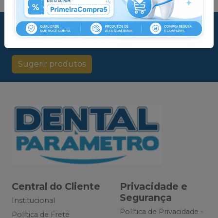
Não achou algum produto?
Sugira para a
Dental Parâmetro
Sugerir produtos
Central do Cliente
Privacidade e
Segurança
Institucional
Política de Privacidade -
Política de Frete