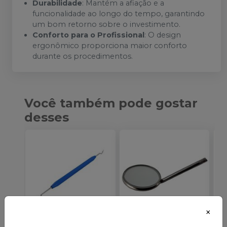
Durabilidade
: Mantém a afiação e a
funcionalidade ao longo do tempo, garantindo
um bom retorno sobre o investimento.
Conforto para o Profissional
: O design
ergonômico proporciona maior conforto
durante os procedimentos.
Você também pode gostar
desses
×