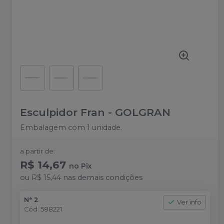
Esculpidor Fran
-
GOLGRAN
Embalagem com 1 unidade.
a partir de:
R$ 14,67
no
Pix
ou
R$ 15,44
nas demais condições
N° 2
Ver info
Cód.
588221