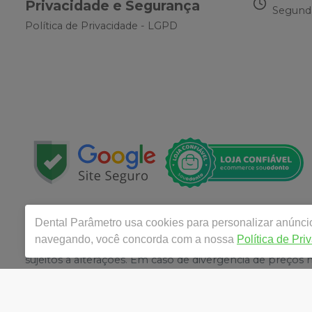
Privacidade e Segurança
Segunda
Política de Privacidade - LGPD
Copyright © 2024 | Todos os direitos reservados | www
Dental Parâmetro
usa cookies para personalizar anúncio
15.072.183/0001-28
| Avenida Conselheiro Nébias, 483 
navegando, você concorda com a nossa
Política de Pri
Responsável Técnico: Diego Leonardo Rocha Landim - 1007
sujeitos a alterações. Em caso de divergência de preços
atender compras de grandes volumes pelo site.