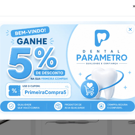
Ideal para manipulação e escultura de resinas compos
Facilita a adaptação e modelagem do material restaur
Proporciona maior precisão nos detalhes anatômicos
Excelente controle e sensibilidade durante o procedi
Instrumento resistente e durável.
Fácil limpeza e esterilização.
sses