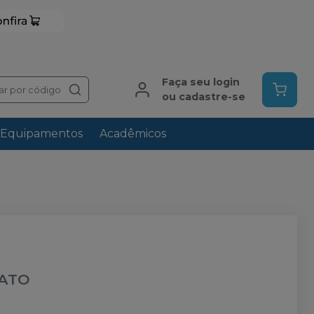
Faça seu login
ar por código
ou cadastre-se
Equipamentos
Acadêmicos
ATO