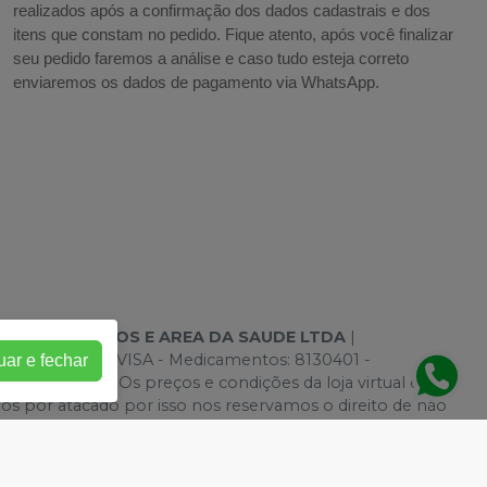
realizados após a confirmação dos dados cadastrais e dos
itens que constam no pedido. Fique atento, após você finalizar
seu pedido faremos a análise e caso tudo esteja correto
enviaremos os dados de pagamento via WhatsApp.
DONTOLOGICOS E AREA DA SAUDE LTDA
|
uncionamento ANVISA - Medicamentos: 8130401 -
uar e fechar
lustrativas - Os preços e condições da loja virtual estão
mos por atacado por isso nos reservamos o direito de não