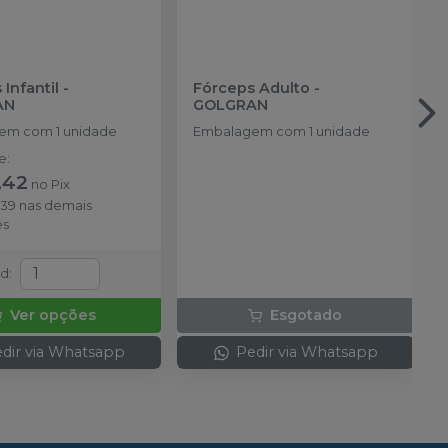
Infantil
-
Fórceps Adulto
-
AN
GOLGRAN
em com 1 unidade
Embalagem com 1 unidade
de
:
,42
no
Pix
,39
nas demais
es
td
:
Ver opções
Esgotado
dir via Whatsapp
Pedir via Whatsapp