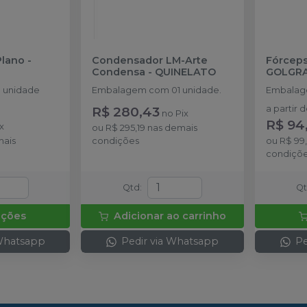
Plano
-
Condensador LM-Arte
Fórceps 
Condensa
-
QUINELATO
GOLGR
 unidade
Embalagem com 01 unidade.
Embalag
R$ 280,43
a partir 
no
Pix
R$ 94
x
ou
R$ 295,19
nas demais
mais
condições
ou
R$ 99
condiçõ
Qtd
:
Q
pções
Adicionar ao carrinho
 Whatsapp
Pedir via Whatsapp
Pe