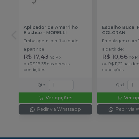
Aplicador de Amarrilho
Espelho Bucal 
Elástico
-
MORELLI
GOLGRAN
Embalagem com 1 unidade
Embalagem com 1
a partir de
:
a partir de
:
R$ 17,43
R$ 10,66
no
Pix
no
Pi
ou
R$ 18,35
nas demais
ou
R$ 11,22
nas de
condições
condições
Qtd
:
Qtd
:
Ver opções
Ver o
Pedir via Whatsapp
Pedir via