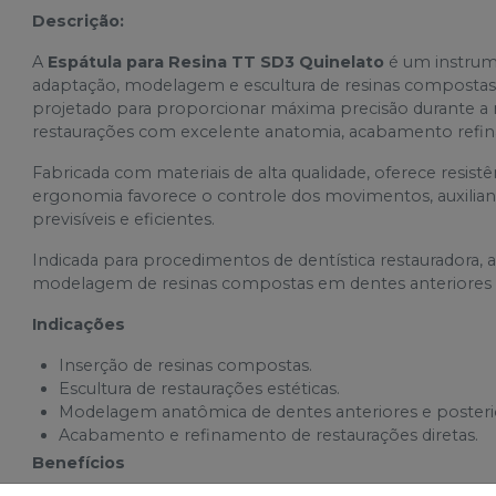
Descrição:
A
Espátula para Resina TT SD3 Quinelato
é um instrum
adaptação, modelagem e escultura de resinas compostas
projetado para proporcionar máxima precisão durante a 
restaurações com excelente anatomia, acabamento refinad
Fabricada com materiais de alta qualidade, oferece resist
ergonomia favorece o controle dos movimentos, auxiliand
previsíveis e eficientes.
Indicada para procedimentos de dentística restauradora,
modelagem de resinas compostas em dentes anteriores e
Indicações
Inserção de resinas compostas.
Escultura de restaurações estéticas.
Modelagem anatômica de dentes anteriores e posteri
Acabamento e refinamento de restaurações diretas.
Benefícios