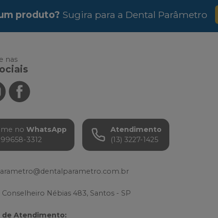
um produto?
Sugira para a
Dental Parâmetro
 nas
ociais
ame no
WhatsApp
Atendimento
) 99658-3312
(13) 3227-1425
parametro@dentalparametro.com.br
 Conselheiro Nébias 483, Santos - SP
o de Atendimento
: