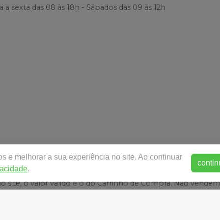
 a sexta das 08 às 18h - Sábados das 09 às 12h
.dentalparametro.com.br |
DENTAL PARAMETRO ARTIGOS O
s e melhorar a sua experiência no site. Ao continuar
– Paquetá – Santos / SP - CEP 11045-001 | Autorizações de F
contin
vacidade
.
76 | Política de Privacidade e Segurança - Fotos meramente i
 no site, o valor válido é o do Carrinho de Compra. Não vende
E-commerce produzido por
Sou Odonto Ecommerce
.