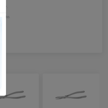
tas.
×
ador.
.
mento.