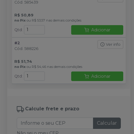
Cód.
585439
R$ 50,89
no
Pix
ou
R$ 53,57
nas demais condições
Adicionar
Qtd
:
#2
Ver info
Cód.
588226
R$ 51,74
no
Pix
ou
R$ 54,46
nas demais condições
Adicionar
Qtd
:
Calcule frete e prazo
Calcular
Não sei o meu CEP