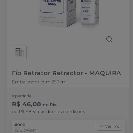
Fio Retrator Retractor
-
MAQUIRA
Embalagem com 250cm.
a partir de:
R$ 46,08
no
Pix
ou
R$ 48,51
nas demais condições
#000
Ver info
Cód.
576134