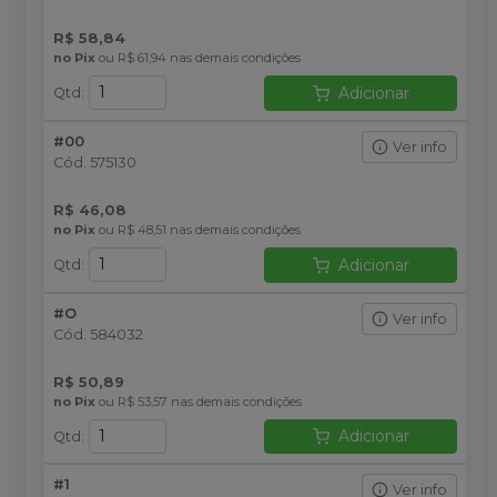
R$ 58,84
no
Pix
ou
R$ 61,94
nas demais condições
Adicionar
Qtd
:
#00
Ver info
Cód.
575130
R$ 46,08
no
Pix
ou
R$ 48,51
nas demais condições
Adicionar
Qtd
:
#O
Ver info
Cód.
584032
R$ 50,89
no
Pix
ou
R$ 53,57
nas demais condições
Adicionar
Qtd
:
#1
Ver info