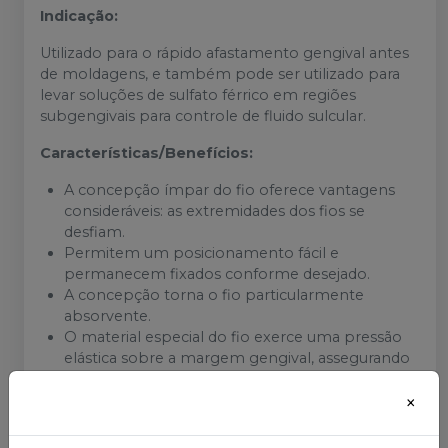
Indicação:
Utilizado para o rápido afastamento gengival antes
de moldagens, e também pode ser utilizado para
levar soluções de sulfato férrico em regiões
subgengivais para controle de fluido sulcular.
Características/Benefícios:
A concepção ímpar do fio oferece vantagens
consideráveis: as extremidades dos fios se
desfiam.
Permitem um posicionamento fácil e
permanecem fixados conforme desejado.
A concepção torna o fio particularmente
absorvente.
O material especial do fio exerce uma pressão
elástica sobre a margem gengival, assegurando
um afastamento adequado do tecido no sulco.
×
Uma vez que o Ultrapak se comprime durante
posicionamento, deverá ser usado um tamanho
de fio aparentemente maior do que o