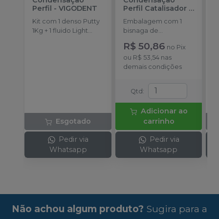
Condensação
Condensação
P
Perfil
-
VIGODENT
Perfil Catalisador
-
F
VIGODENT
S
Kit com 1 denso Putty
Embalagem com 1
K
1Kg + 1 fluido Light
bisnaga de
P
Body 120g + 1
catalisador com 50g.
d
R$ 50,86
no
Pix
catalisador 60ml.
E
ou
R$ 53,54
nas
D
demais condições
p
(
P
Qtd
:
o
1
Adicionar ao
P
Esgotado
carrinho
A
Pedir via
Pedir via
Whatsapp
Whatsapp
Não achou algum produto?
Sugira para a