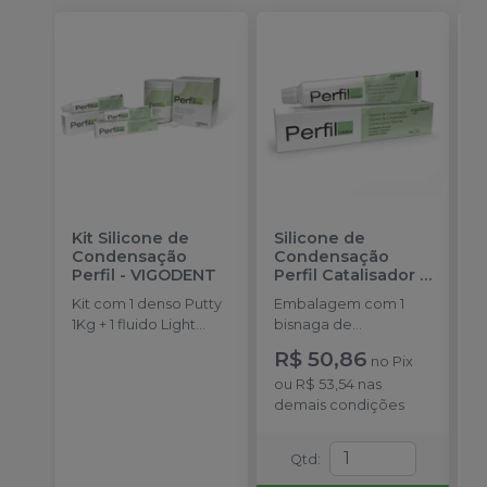
Kit Silicone de
Silicone de
K
Condensação
Condensação
P
Perfil
-
VIGODENT
Perfil Catalisador
-
F
VIGODENT
S
Kit com 1 denso Putty
Embalagem com 1
K
1Kg + 1 fluido Light
bisnaga de
P
Body 120g + 1
catalisador com 50g.
d
R$ 50,86
no
Pix
catalisador 60ml.
E
ou
R$ 53,54
nas
D
demais condições
p
(
P
Qtd
:
o