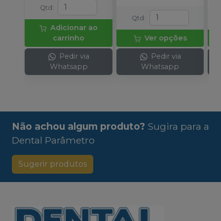
Qtd
:
Qtd
:
Adicionar ao
carrinho
Ver opções
Pedir via
Pedir via
Whatsapp
Whatsapp
Não achou algum produto?
Sugira para a
Dental Parâmetro
Sugerir produtos