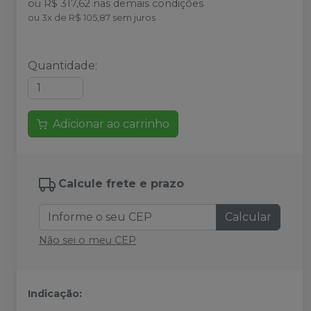
ou
R$ 317,62
nas demais condições
ou
3
x
de
R$ 105,87
sem juros
Quantidade
:
Adicionar ao carrinho
Calcule frete e prazo
Calcular
Não sei o meu CEP
Indicação: