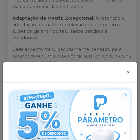
intercambiadas e autoclaváveis, definem o novo
padrão de praticidade e higiene.
Adaptação de Matriz Excepcional:
A retenção e
adaptação da matriz são elevadas a um patamar
superior, garantindo resultados precisos e
duradouros.
Cada aspecto foi cuidadosamente pensado para
proporcionar uma experiência sem precedentes na
restauração dentária.
×
Uso Profissional.
Produto não esterilizado.
Arco autolavável.
Não utilizar material enzimático.
Matrizes descartáveis.