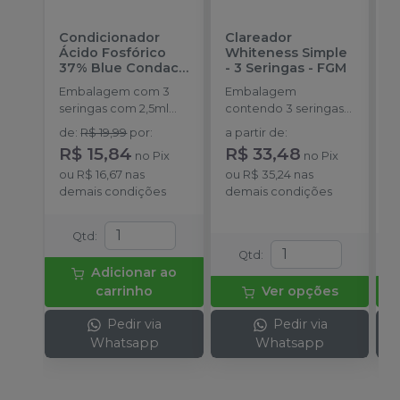
Condicionador
Clareador
R
Ácido Fosfórico
Whiteness Simple
X
37% Blue Condac
-
- 3 Seringas
-
FGM
E
FGM
Embalagem com 3
Embalagem
s
seringas com 2,5ml
contendo 3 seringas
a
cada uma e 3
com 3g de gel cada
de
:
R$ 19,99
por
:
a partir de
:
ponteiras para
uma.
R$ 15,84
R$ 33,48
no
Pix
no
Pix
aplicação.
o
ou
R$ 16,67
nas
ou
R$ 35,24
nas
d
demais condições
demais condições
Qtd
:
Qtd
:
Adicionar ao
carrinho
Ver opções
Pedir via
Pedir via
Whatsapp
Whatsapp