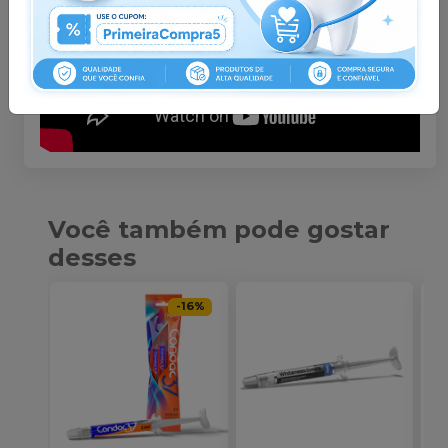
Você também pode gostar
desses
-
16
%