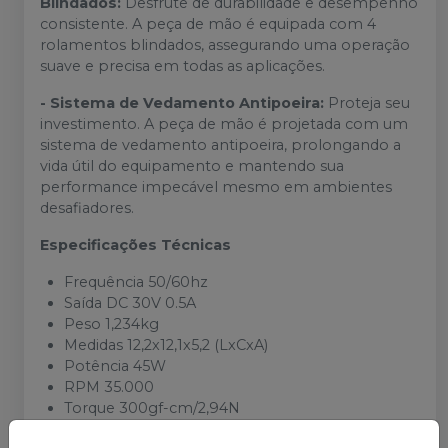
Blindados:
Desfrute de durabilidade e desempenho
consistente. A peça de mão é equipada com 4
rolamentos blindados, assegurando uma operação
suave e precisa em todas as aplicações.
- Sistema de Vedamento Antipoeira:
Proteja seu
investimento. A peça de mão é projetada com um
sistema de vedamento antipoeira, prolongando a
vida útil do equipamento e mantendo sua
performance impecável mesmo em ambientes
desafiadores.
Especificações Técnicas
Frequência 50/60hz
Saída DC 30V 0.5A
Peso 1,234kg
Medidas 12,2x12,1x5,2 (LxCxA)
Potência 45W
RPM 35.000
Torque 300gf-cm/2,94N
Peso 260g (Caneta)