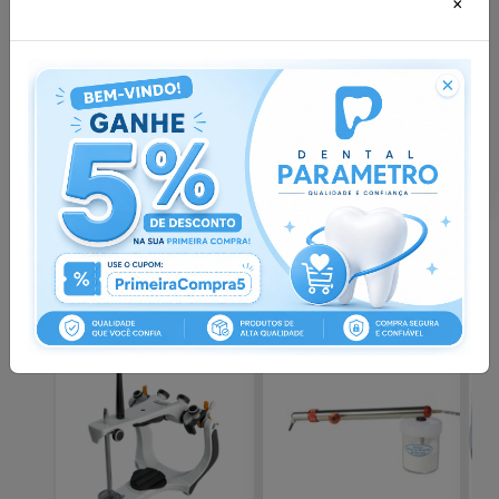
×
Inversão de rotação num clique com led de
indicação
Travamento de segurança automático após 3
segundos para evitar queima
4 rolamentos blindados
Caneta E-Type para contra ângulo e peça reta
(opcional)
Garantia 6 meses
Você também pode gostar
desses