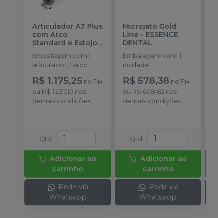
Articulador A7 Plus
Microjato Gold
V
com Arco
Line
-
ESSENCE
V
Standard e Estojo
-
DENTAL
P
BIO-ART
E
Embalagem com 1
Embalagem com 1
E
articulador, 1 arco
unidade.
u
facial standard, 1
R$ 1.175,25
R$ 578,38
no
Pix
no
Pix
estojo.
ou
R$ 1.237,10
nas
ou
R$ 608,82
nas
o
demais condições
demais condições
d
Qtd
:
Qtd
:
Adicionar ao
Adicionar ao
carrinho
carrinho
Pedir via
Pedir via
Whatsapp
Whatsapp