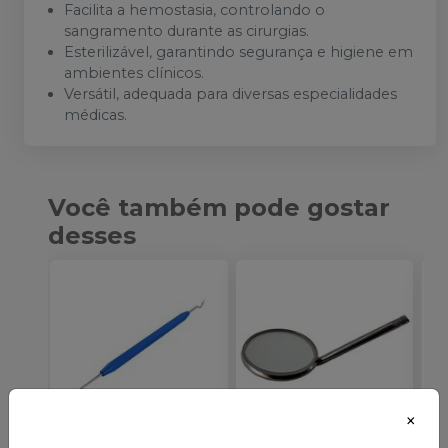
Facilita a hemostasia, controlando o
sangramento durante as cirurgias.
Esterilizável, garantindo segurança e higiene em
ambientes clínicos.
Versátil, adequada para diversas especialidades
médicas.
Você também pode gostar
desses
×