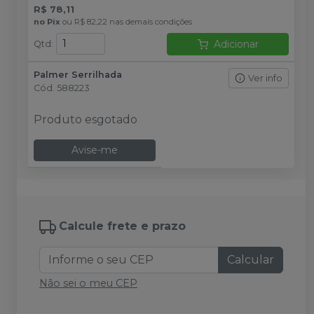
R$ 78,11
no
Pix
ou
R$ 82,22
nas demais condições
Adicionar
Qtd
:
Palmer Serrilhada
Ver info
Cód.
588223
Produto esgotado
Avise-me
Calcule frete e prazo
Calcular
Não sei o meu CEP