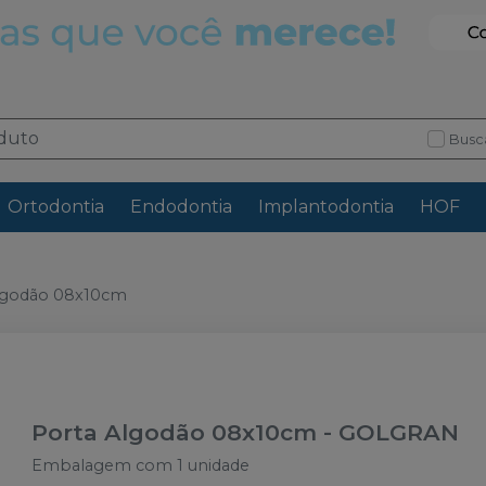
Busc
Ortodontia
Endodontia
Implantodontia
HOF
lgodão 08x10cm
Porta Algodão 08x10cm
-
GOLGRAN
Embalagem com 1 unidade