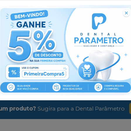
ao algodão durante tratamentos.
Características:
Dimensões de 08x10 cm, ideal para uso em consultóri
Material resistente, garantindo durabilidade.
Design prático que facilita o acesso ao algodão.
Benefícios:
Organiza o espaço de trabalho, facilitando o manuseio
Contribui para a eficiência durante os procedimentos.
um produto?
Sugira para a
Dental Parâmetro