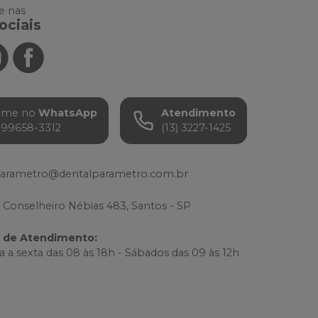
 nas
ociais
ame no
WhatsApp
Atendimento
) 99658-3312
(13) 3227-1425
parametro@dentalparametro.com.br
 Conselheiro Nébias 483, Santos - SP
o de Atendimento
:
 a sexta das 08 às 18h - Sábados das 09 às 12h