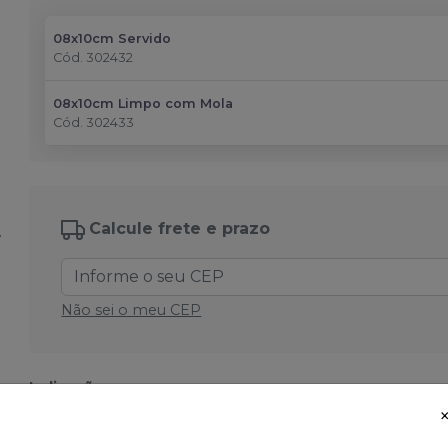
08x10cm Servido
Cód.
302432
08x10cm Limpo com Mola
Cód.
302433
Calcule frete e prazo
Não sei o meu CEP
Indicação:
O Porta Algodão Golgran é um recipiente projetado para
procedimentos médicos e odontológicos. Utilizado em am