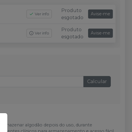
Produto
Avise-me
Ver info
esgotado
Produto
Avise-me
Ver info
esgotado
Calcular
×
 armazenar algodão depois do uso, durante
bientes clínicos para armazenamento e acesso fácil