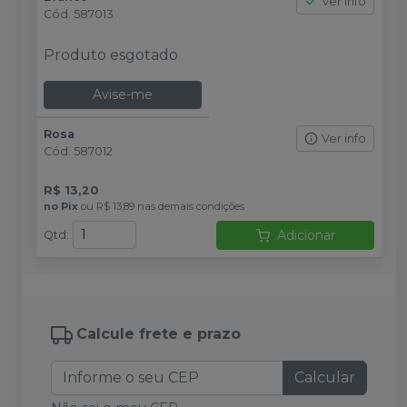
Ver info
Cód.
587013
Produto esgotado
Avise-me
Rosa
Ver info
Cód.
587012
R$ 13,20
no
Pix
ou
R$ 13,89
nas demais condições
Adicionar
Qtd
:
Calcule frete e prazo
Calcular