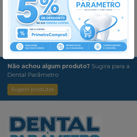
Esgotado
Ver opções
Pedir via
Pedir via
Whatsapp
Whatsapp
Não achou algum produto?
Sugira para a
Dental Parâmetro
Sugerir produtos