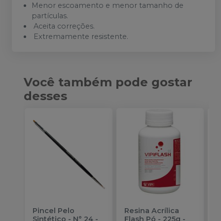
Menor escoamento e menor tamanho de
partículas.
Aceita correções.
Extremamente resistente.
Você também pode gostar
desses
Pincel Pelo
Resina Acrílica
R
Sintético - N° 24
-
Flash Pó - 225g
-
F