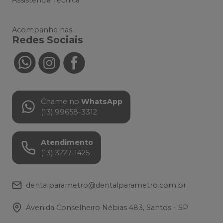
Assistência Técnica
Acompanhe nas
Redes Sociais
Chame no
WhatsApp
(13) 99658-3312
Atendimento
(13) 3227-1425
dentalparametro@dentalparametro.com.br
Avenida Conselheiro Nébias 483, Santos - SP