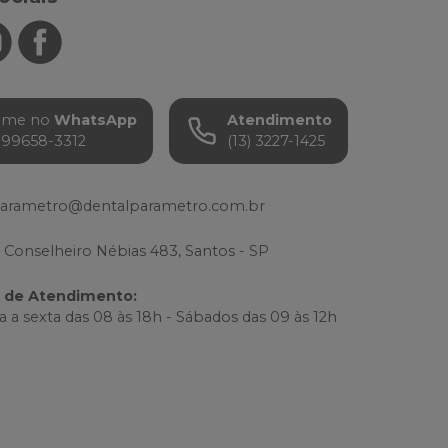
ame no
WhatsApp
Atendimento
) 99658-3312
(13) 3227-1425
parametro@dentalparametro.com.br
 Conselheiro Nébias 483, Santos - SP
o de Atendimento
:
 a sexta das 08 às 18h - Sábados das 09 às 12h