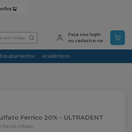
Faça seu login
ar por código
ou cadastre-se
Equipamentos
Acadêmicos
lfato Ferrico 20%
-
ULTRADENT
 Dento-Infusor.