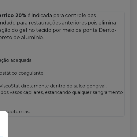
errico 20%
é indicada para controle das
ndado para restaurações anteriores pois elimina
ação do gel no tecido por meio da ponta Dento-
loreto de alumínio.
ação adequada.
.
stático coagulante.
ViscoStat diretamente dentro do sulco gengival,
dos vasos capilares, estancando qualquer sangramento
 pulpotomias.
×