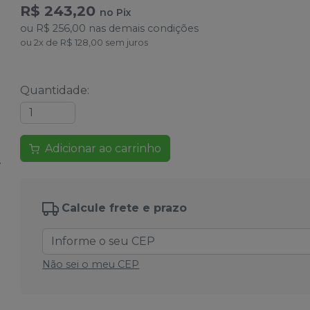
R$ 243,20
no
Pix
ou
R$ 256,00
nas demais condições
ou
2
x
de
R$ 128,00
sem juros
Quantidade
:
Adicionar ao carrinho
Calcule frete e prazo
Não sei o meu CEP