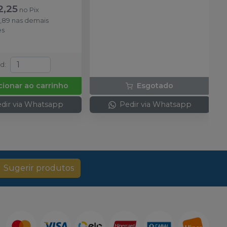
ponteiras misturadoras e 02
2,25
no
Pix
colheres dosadoras.
,89
nas demais
es
td
:
cionar ao carrinho
Esgotado
dir via Whatsapp
Pedir via Whatsapp
Sugerir produtos