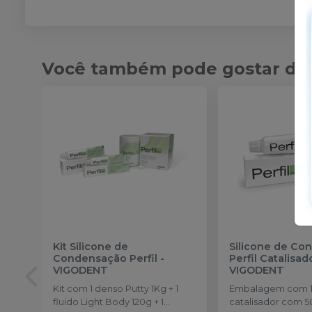
Você também pode gostar de
Kit Silicone de
Silicone de Co
Condensação Perfil
-
Perfil Catalisad
VIGODENT
VIGODENT
Kit com 1 denso Putty 1Kg + 1
Embalagem com 1
fluido Light Body 120g + 1
catalisador com 5