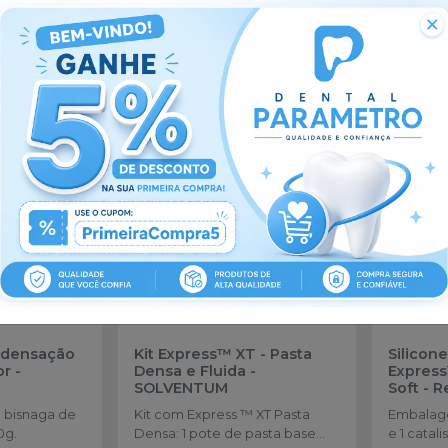
sses
ndensação
Kit Express™ XT - Pasta
Silicon
or
-
Densa e Fluida
-
Express
SOLVENTUM
Soft - 
SOLVE
 bisnaga de
Kit com Express ™ XT Pasta
Embalage
0g.
Densa: 1 pote de pasta base
e 1 catal