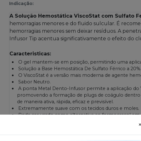
Indicação:
A Solução Hemostática ViscoStat com Sulfato F
hemorragias menores e do fluido sulcular. É recome
hemorragias menores sem deixar resíduos. A penetr
Infusor Tip acentua significativamente o efeito do c
Caracteristicas:
O gel mantem-se em posição, permitindo uma aplic
Solução a Base Hemostática De Sulfato Férrico a 20%
O ViscoStat é a versão mais moderna de agente hemo
Sabor Neutro.
A ponta Metal Dento-Infusor permite a aplicação do 
promovendo a formação de plugs de coágulo dentro 
de maneira ativa, rápida, eficaz e previsível.
Extremamente suave com os tecidos duros e moles.
Pode ser usado como alternativa ao formocresol em