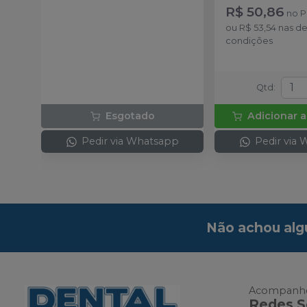
catalisador 60ml.
R$ 50,86
no
P
ou
R$ 53,54
nas d
condições
Qtd
:
Esgotado
Adicionar a
Pedir via Whatsapp
Pedir via
Não achou alg
Acompanhe
Redes S