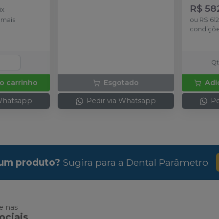
(250 ml) Express ™; XT Pasta
colheres.
R$ 58
ix
Densa: 1 pote de pasta
emais
ou
R$ 612
catalisadora (250 ml); Express ™
condiçõ
XT Pasta Fluida de Baixa ou
Média Viscosidade: 1 cartucho
(50 ml); 10 Pontas Misturadoras
Amarelas
Q
o carrinho
Esgotado
Adi
 Whatsapp
Pedir via Whatsapp
Pe
um produto?
Sugira para a
Dental Parâmetro
 nas
ociais