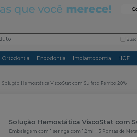
Busc
Ortodontia
Endodontia
Implantodontia
HOF
Solução Hemostática ViscoStat com Sulfato Ferrico 20%
Solução Hemostática ViscoStat com Su
Embalagem com 1 seringa com 1,2ml + 5 Pontas de Metal