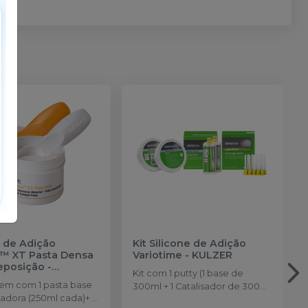
e de Adição
Kit Silicone de Adição
™ XT Pasta Densa
Variotime
-
KULZER
Reposição
-
Kit com 1 putty (1 base de
NTUM
m com 1 pasta base
300ml + 1 Catalisador de 300ml)
isadora (250ml cada)+ 2
+ 2 light flow de 50ml + 10