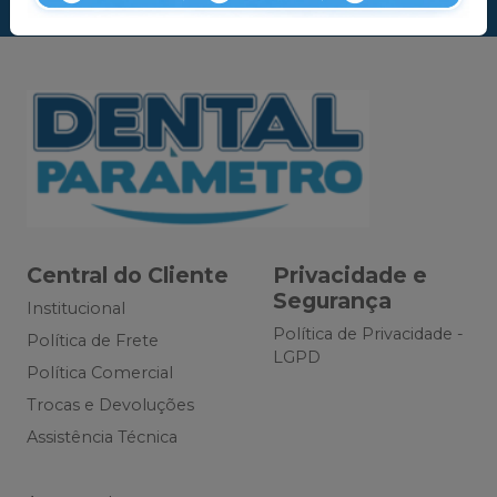
Central do Cliente
Privacidade e
Segurança
Institucional
Política de Privacidade -
Política de Frete
LGPD
Política Comercial
Trocas e Devoluções
Assistência Técnica