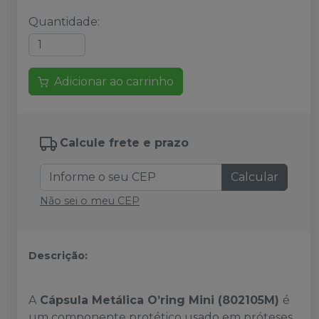
Quantidade
:
Adicionar ao carrinho
Calcule frete e prazo
Calcular
Não sei o meu CEP
Descrição:
A
Cápsula Metálica O’ring Mini (802105M)
é
um componente protético usado em próteses