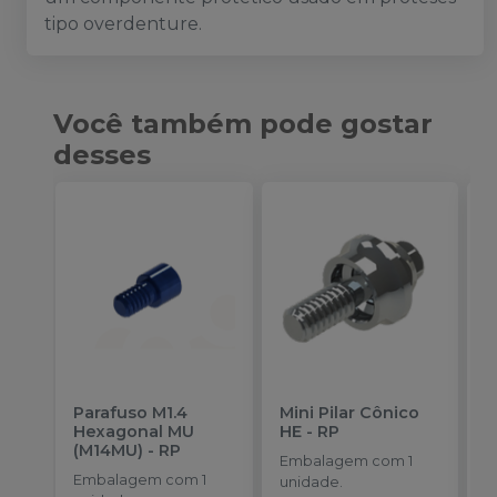
tipo overdenture.
Você também pode gostar
desses
Parafuso M1.4
Mini Pilar Cônico
P
Hexagonal MU
HE
-
RP
A
(M14MU)
-
RP
Embalagem com 1
Embalagem com 1
E
unidade.