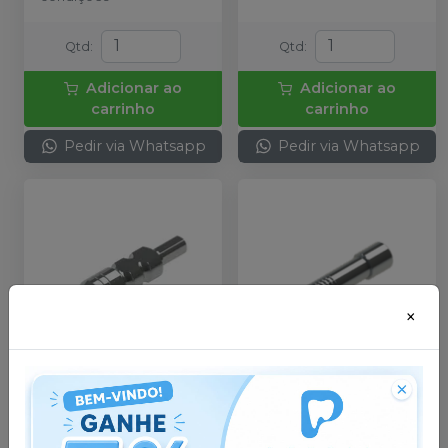
Qtd
:
Qtd
:
Adicionar ao
Adicionar ao
carrinho
carrinho
Pedir via Whatsapp
Pedir via Whatsapp
×
Transfer HE 4.8 MA
Parafuso Hexagonal
MU (201005A)
-
RP
ND (M18HND)
-
RP