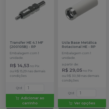
Transfer HE 4.1 MF
Ucla Base Metálica
(200105B)
-
RP
Rotacional HE
-
RP
Embalagem com 1
Embalagem com 1
unidade.
unidade.
R$ 14,53
a partir de
:
no
Pix
R$ 29,05
no
Pix
ou
R$ 15,29
nas demais
condições
ou
R$ 30,58
nas demais
condições
Qtd
:
Qtd
:
Adicionar ao
carrinho
Ver opções