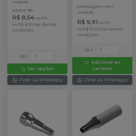
unidade.
Embalagem com 1
a partir de
:
unidade.
R$ 8,54
no
Pix
R$ 9,91
no
Pix
ou
R$ 8,99
nas demais
ou
R$ 10,43
nas demais
condições
condições
Qtd
:
Qtd
:
Adicionar ao
Ver opções
carrinho
Pedir via Whatsapp
Pedir via Whatsapp