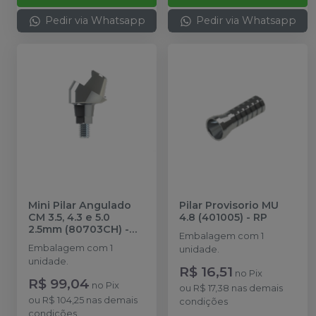
Pedir via Whatsapp
Pedir via Whatsapp
Mini Pilar Angulado
Pilar Provisorio MU
CM 3.5, 4.3 e 5.0
4.8 (401005)
-
RP
2.5mm (80703CH)
-
Embalagem com 1
RP
Embalagem com 1
unidade.
unidade.
R$ 16,51
no
Pix
R$ 99,04
no
Pix
ou
R$ 17,38
nas demais
ou
R$ 104,25
nas demais
condições
condições