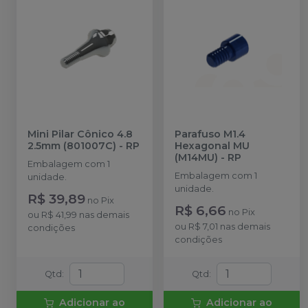
Mini Pilar Cônico 4.8
Parafuso M1.4
2.5mm (801007C)
-
RP
Hexagonal MU
(M14MU)
-
RP
Embalagem com 1
Embalagem com 1
unidade.
unidade.
R$ 39,89
no
Pix
R$ 6,66
no
Pix
ou
R$ 41,99
nas demais
ou
R$ 7,01
nas demais
condições
condições
Qtd
:
Qtd
:
Adicionar ao
Adicionar ao