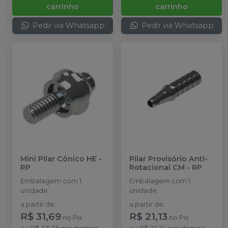
carrinho
carrinho
Pedir via Whatsapp
Pedir via Whatsapp
Mini Pilar Cônico HE
-
Pilar Provisório Anti-
RP
Rotacional CM
-
RP
Embalagem com 1
Embalagem com 1
unidade.
unidade.
a partir de
:
a partir de
:
R$ 31,69
R$ 21,13
no
Pix
no
Pix