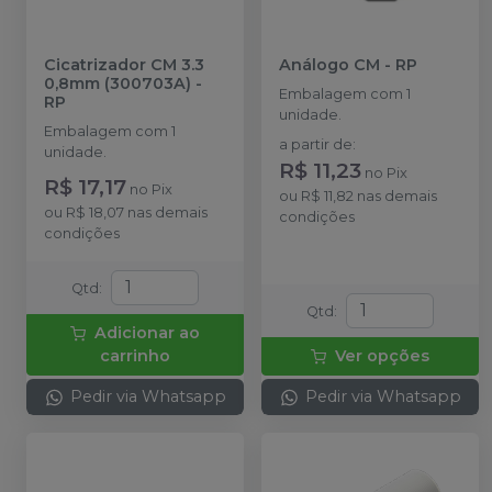
Cicatrizador CM 3.3
Análogo CM
-
RP
0,8mm (300703A)
-
Embalagem com 1
RP
unidade.
Embalagem com 1
a partir de
:
unidade.
R$ 11,23
no
Pix
R$ 17,17
no
Pix
ou
R$ 11,82
nas demais
ou
R$ 18,07
nas demais
condições
condições
Qtd
:
Qtd
:
Adicionar ao
carrinho
Ver opções
Pedir via Whatsapp
Pedir via Whatsapp