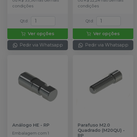
ou
R$ 33,36
nas demais
ou
R$ 22,24
nas demais
condições
condições
Qtd
:
Qtd
:
Ver opções
Ver opções
Pedir via Whatsapp
Pedir via Whatsapp
Análogo HE
-
RP
Parafuso M2.0
Quadrado (M20QU)
-
Embalagem com 1
RP