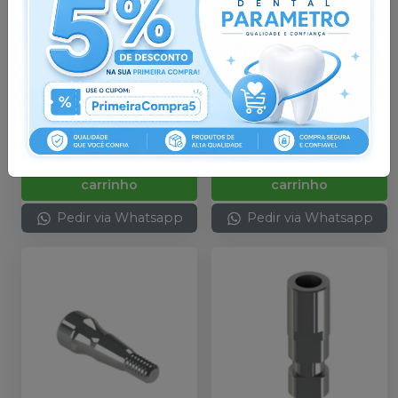
Embalagem com 1
Embalagem com 1
unidade.
unidade.
R$ 14,53
R$ 19,81
no
Pix
no
Pix
ou
R$ 15,29
nas demais
ou
R$ 20,85
nas demais
condições
condições
Qtd
:
Qtd
:
Adicionar ao
Adicionar ao
carrinho
carrinho
Pedir via Whatsapp
Pedir via Whatsapp