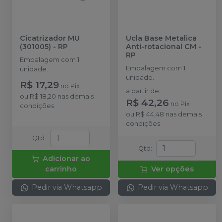
Cicatrizador MU
Ucla Base Metalica
(301005)
-
RP
Anti-rotacional CM
-
RP
Embalagem com 1
Embalagem com 1
unidade.
unidade.
R$ 17,29
no
Pix
a partir de
:
ou
R$ 18,20
nas demais
R$ 42,26
no
Pix
condições
ou
R$ 44,48
nas demais
condições
Qtd
:
Qtd
:
Adicionar ao
carrinho
Ver opções
Pedir via Whatsapp
Pedir via Whatsapp