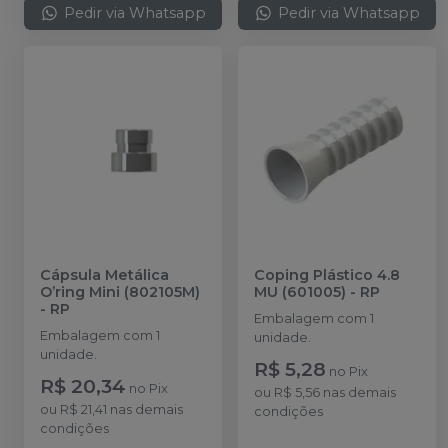
Pedir via Whatsapp
Pedir via Whatsapp
Cápsula Metálica
Coping Plástico 4.8
O’ring Mini (802105M)
MU (601005)
-
RP
-
RP
Embalagem com 1
Embalagem com 1
unidade.
unidade.
R$ 5,28
no
Pix
R$ 20,34
no
Pix
ou
R$ 5,56
nas demais
ou
R$ 21,41
nas demais
condições
condições