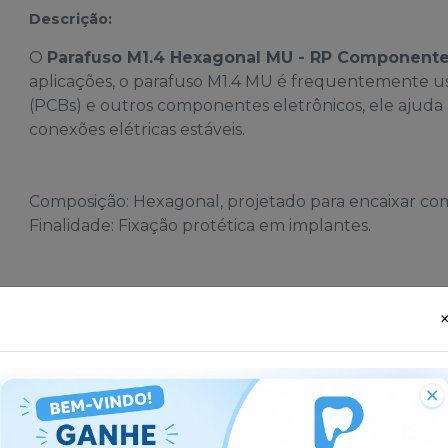
Descrição:
O
Parafuso M1.4 Hexagonal MU - RP Component
aplicações, o parafuso M1.4 MU é frequentemente u
(PCBs) e outros componentes eletrônicos, ele ajuda
conexões elétricas estáveis.
Composição: Hexagonal, projetado para encaixar co
Finalidade: Fixação protética em implantes.
sses