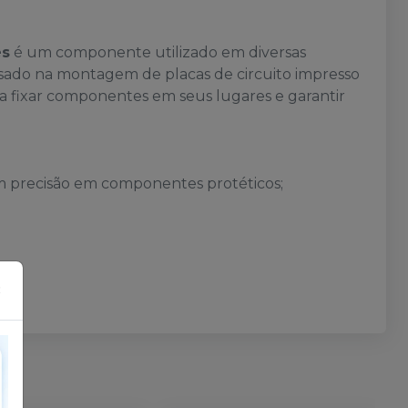
es
é um componente utilizado em diversas
sado na montagem de placas de circuito impresso
 a fixar componentes em seus lugares e garantir
m precisão em componentes protéticos;
×