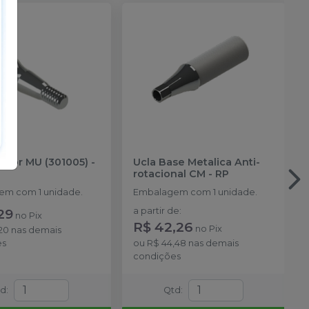
zador MU (301005)
-
Ucla Base Metalica Anti-
rotacional CM
-
RP
m com 1 unidade.
Embalagem com 1 unidade.
29
a partir de
:
no
Pix
R$ 42,26
no
Pix
20
nas demais
es
ou
R$ 44,48
nas demais
condições
td
:
Qtd
: