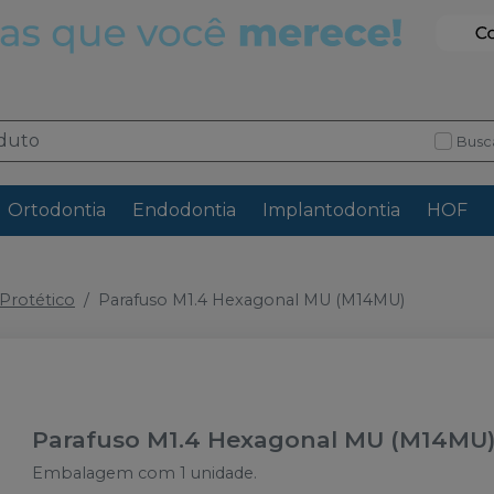
Busc
Ortodontia
Endodontia
Implantodontia
HOF
rotético
Parafuso M1.4 Hexagonal MU (M14MU)
Parafuso M1.4 Hexagonal MU (M14MU
Embalagem com 1 unidade.