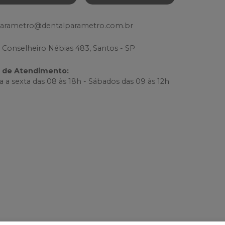
parametro@dentalparametro.com.br
 Conselheiro Nébias 483, Santos - SP
o de Atendimento
:
 a sexta das 08 às 18h - Sábados das 09 às 12h