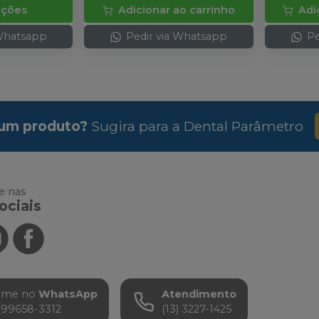
pções
Adicionar ao carrinho
Adi
 Whatsapp
Pedir via Whatsapp
Pe
um produto?
Sugira para a
Dental Parâmetro
 nas
ociais
ame no
WhatsApp
Atendimento
) 99658-3312
(13) 3227-1425