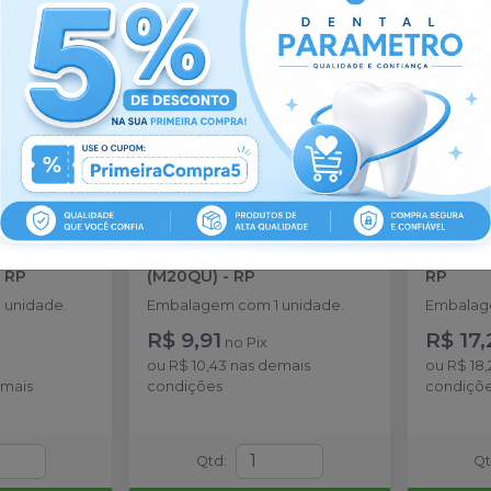
 Anti-
Parafuso M2.0 Quadrado
Cicatri
-
RP
(M20QU)
-
RP
RP
 unidade.
Embalagem com 1 unidade.
Embalage
R$ 9,91
R$ 17,
no
Pix
ou
R$ 10,43
nas demais
ou
R$ 18,
mais
condições
condiçõ
Qtd
:
Q