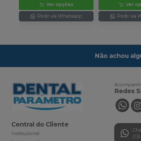
Ver opções
Ver o
Pedir via Whatsapp
Pedir via
Não achou alg
Acompanhe
Redes S
Central do Cliente
Ch
Institucional
(13