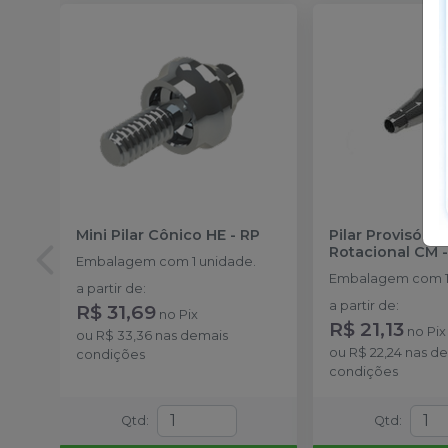
Mini Pilar Cônico HE
-
RP
Pilar Provisório
Rotacional CM
Embalagem com 1 unidade.
Embalagem com 1
a partir de
:
a partir de
:
R$ 31,69
no
Pix
R$ 21,13
no
Pix
ou
R$ 33,36
nas demais
ou
R$ 22,24
nas de
condições
condições
Qtd
:
Qtd
: