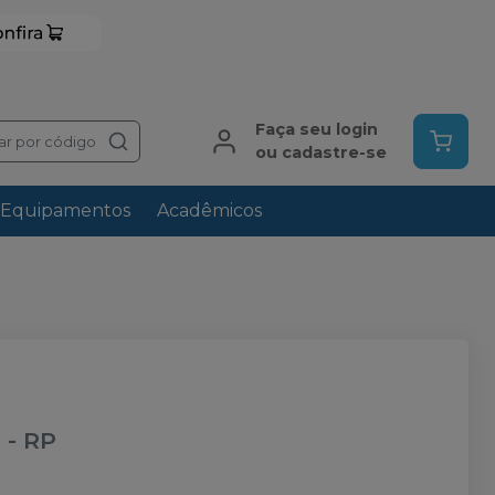
Faça seu login
ar por código
ou cadastre-se
Equipamentos
Acadêmicos
)
-
RP