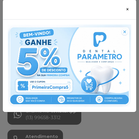
Central do Cliente
Privacidade e
×
Segurança
Institucional
Política de Privacidade -
Política de Frete
LGPD
Política Comercial
Trocas e Devoluções
Assistência Técnica
Acompanhe nas
Redes Sociais
Chame no
WhatsApp
(13) 99658-3312
Atendimento