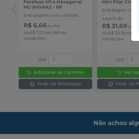
Parafuso M1.4 Hexagonal
Mini Pilar Côni
MU (M14MU)
-
RP
Embalagem com 1
Embalagem com 1 unidade.
a partir de
:
R$ 6,66
R$ 31,69
no
Pix
no
Pi
ou
R$ 7,01
nas demais
ou
R$ 33,36
nas d
condições
condições
Qtd
:
Qtd
:
Adicionar ao carrinho
Ver o
Pedir via Whatsapp
Pedir via
Não achou alg