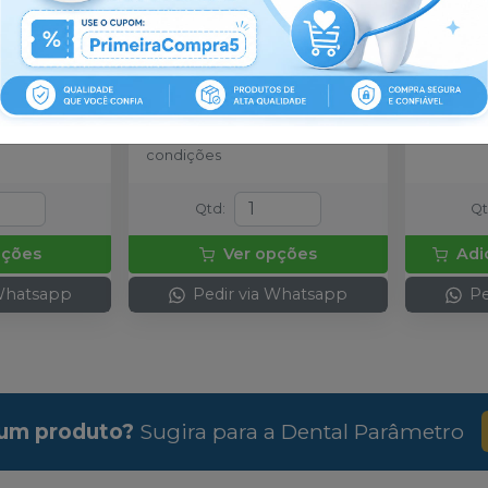
co HE
-
RP
Pilar Provisório Anti-
Parafus
Rotacional CM
-
RP
(M20QU
 unidade.
Embalagem com 1 unidade.
Embalage
a partir de
:
R$ 9,9
x
R$ 21,13
no
Pix
ou
R$ 10,
emais
ou
R$ 22,24
nas demais
condiçõ
condições
Qtd
:
Q
pções
Ver opções
Adi
 Whatsapp
Pedir via Whatsapp
Pe
um produto?
Sugira para a
Dental Parâmetro