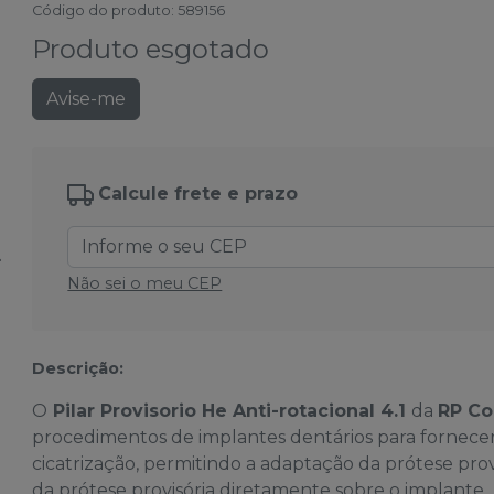
Código do produto
:
589156
Produto esgotado
Avise-me
Calcule frete e prazo
Não sei o meu CEP
Descrição:
O
Pilar Provisorio He Anti-rotacional 4.1
da
RP C
procedimentos de implantes dentários para fornece
cicatrização, permitindo a adaptação da prótese pro
da prótese provisória diretamente sobre o implante