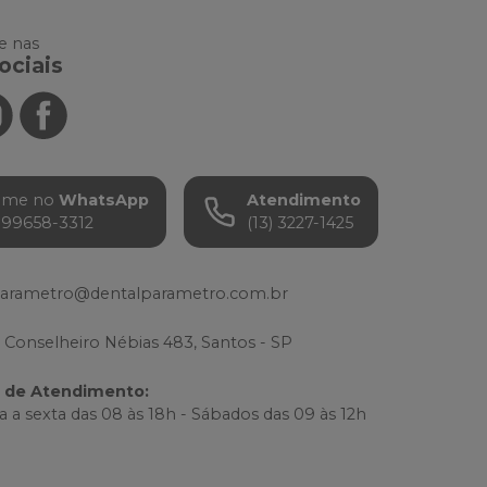
 nas
ociais
ame no
WhatsApp
Atendimento
) 99658-3312
(13) 3227-1425
parametro@dentalparametro.com.br
 Conselheiro Nébias 483, Santos - SP
o de Atendimento
:
 a sexta das 08 às 18h - Sábados das 09 às 12h