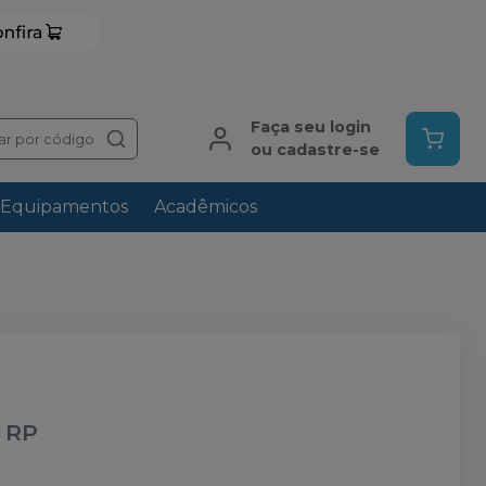
Faça seu login
ar por código
ou cadastre-se
Equipamentos
Acadêmicos
-
RP