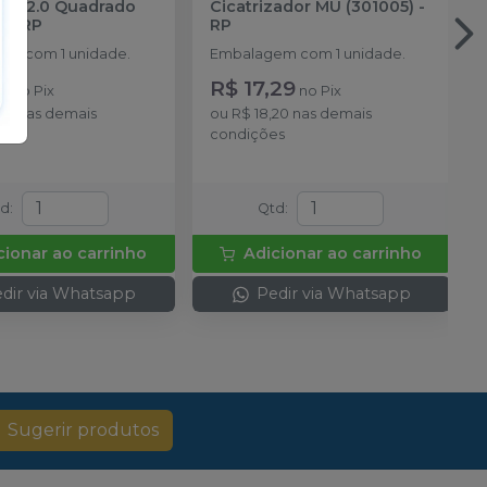
o M2.0 Quadrado
Cicatrizador MU (301005)
-
)
-
RP
RP
m com 1 unidade.
Embalagem com 1 unidade.
1
R$ 17,29
no
Pix
no
Pix
43
nas demais
ou
R$ 18,20
nas demais
es
condições
td
:
Qtd
:
cionar ao carrinho
Adicionar ao carrinho
dir via Whatsapp
Pedir via Whatsapp
Sugerir produtos